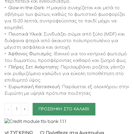
περιπέτεια και ενθουσιασμό.
• Glow-in-the-Dark:
Η μαγεία συνεχίζεται και μετά το
σβήσιμο των φώτων, καθώς το φωτιστικό φωσφορίζει
για 15-20 λεπτά, συντροφεύοντας το παιδί μέχρι να
κοιμηθεί.
• Ποιοτικά Υλικά:
Συνδυάζει σώμα από ξύλο (MDF) και
διάφανα φτερά από άκαυστο πολυπροπυλένιο για
μέγιστη ασφάλεια και αντοχή.
• Άφθονος Φωτισμός:
Ιδανικό για τον κεντρικό φωτισμό
του δωματίου, προσφέροντας καθαρό και ζωηρό φως.
• Πλήρες Σετ Ανάρτησης:
Περιλαμβάνει ροζέτα, γάντζο
και ρυθμιζόμενο καλώδιο για εύκολη τοποθέτηση στο
επιθυμητό ύψος.
• Ευρωπαϊκή Κατασκευή:
Παράγεται εξ ολοκλήρου στην
Ευρώπη με υψηλά πρότυπα ποιότητας.
ΠΡΟΣΘΉΚΗ ΣΤΟ ΚΑΛΆΘΙ
ΣΥΓΚΡΙΝΩ
Πρόσθεσε στα Αγαπημένα