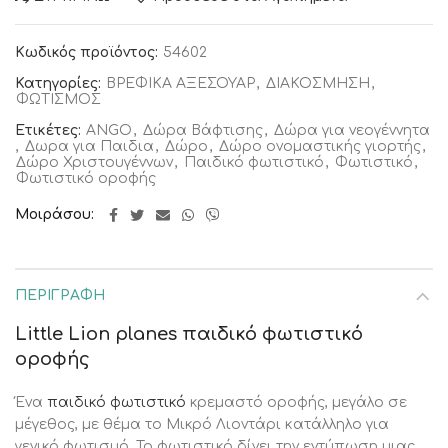
Κωδικός προϊόντος:
54602
Κατηγορίες:
ΒΡΕΦΙΚΑ ΑΞΕΣΟΥΑΡ
,
ΔΙΑΚΟΣΜΗΣΗ
,
ΦΩΤΙΣΜΟΣ
Ετικέτες:
ANGO
,
Δώρα Βάφτισης
,
Δώρα για νεογέννητα
,
Δωρα για Παιδια
,
Δώρο
,
Δώρο ονομαστικής γιορτής
,
Δώρο Χριστουγέννων
,
Παιδικό φωτιστικό
,
Φωτιστικό
,
Φωτιστικό οροφής
Μοιράσου
ΠΕΡΙΓΡΑΦΉ
Little Lion planes παιδικό φωτιστικό
οροφής
Ένα
παιδικό φωτιστικό
κρεμαστό οροφής, μεγάλο σε
μέγεθος, με θέμα το Μικρό Λιοντάρι κατάλληλο για
γενικό φωτισμό. Το φωτιστικό δίνει την εντύπωση μιας