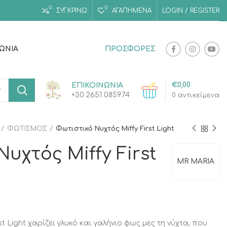
0
0
ΣΥΓΚΡΙΝΩ
ΑΓΑΠΗΜΈΝΑ
LOGIN / REGISTER
ΝΩΝΊΑ
ΠΡΟΣΦΟΡΕΣ
€
0,00
ΕΠΙΚΟΙΝΩΝΙΑ
+30 2651 085974
0
αντικείμενα
ΦΩΤΙΣΜΟΣ
Φωτιστικό Νυχτός Miffy First Light
υχτός Miffy First
MR MARIA
st Light χαρίζει γλυκό και γαλήνιο φως μες τη νύχτα, που