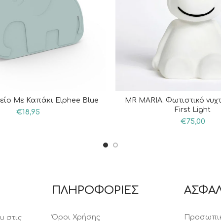
ίο Με Καπάκι Elphee Blue
MR MARIA. Φωτιστικό νυχ
First Light
€
18,95
€
75,00
ΠΛΗΡΟΦΟΡΙΕΣ
ΑΣΦΑΛ
Όροι Χρήσης
Προσωπικ
υ στις