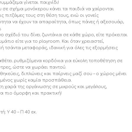
συμμάζεμα γίνεται παιχνίδι!
υ σε σχήμα μονόκερου κάνει τα παιδιά να χαίρονται
ις πιτζάμες τους στη θέση τους, ενώ οι γονείς
τητα να έχουν τα απαραίτητα, όπως πάνες ή αξεσουάρ,
.
 σχέδιό του δίνει ζωντάνια σε κάθε χώρο, είτε πρόκειται
ωμάτιο είτε για το playroom. Και όταν χρειαστεί,
 τσάντα μεταφοράς, ιδανική για όλες τις εξορμήσεις
αθέτει ρυθμιζόμενα κορδόνια για εύκολη τοποθέτηση σε
τρες, ώστε να χωράει παντού.
ηκεύεις, διπλώνεις και παίρνεις μαζί σου – ο χώρος μένει
ωμένος χωρίς καμία προσπάθεια.
 τη χαρά της οργάνωσης σε μικρούς και μεγάλους,
α πιο όμορφη και πρακτική!
τή: Υ 40 – Π 40 εκ.