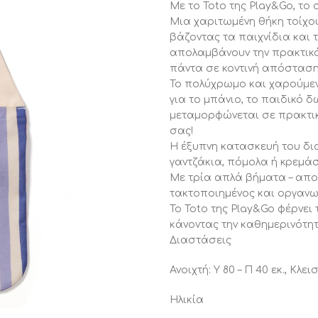
Με το Toto της Play&Go, το 
Μια χαριτωμένη θήκη τοίχο
βάζοντας τα παιχνίδια και τ
απολαμβάνουν την πρακτικό
πάντα σε κοντινή απόσταση
Το πολύχρωμο και χαρούμενο
για το μπάνιο, το παιδικό δ
μεταμορφώνεται σε πρακτική
σας!
Η έξυπνη κατασκευή του δι
γαντζάκια, πόμολα ή κρεμάσ
Με τρία απλά βήματα – αποθ
τακτοποιημένος και οργαν
Το Toto της Play&Go φέρνει
κάνοντας την καθημερινότητ
Διαστάσεις
Ανοιχτή: Υ 80 – Π 40 εκ., Κλεισ
Ηλικία