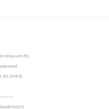
(επιβάρυνση 2€)
ογαριασμό
6 100 2548 82
————-
406087560290