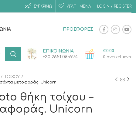
0
0
ΣΥΓΚΡΙΝΩ
ΑΓΑΠΗΜΈΝΑ
LOGIN / REGISTER
ΝΩΝΊΑ
ΠΡΟΣΦΟΡΕΣ
€
0,00
ΕΠΙΚΟΙΝΩΝΙΑ
+30 2651 085974
0
αντικείμενα
ΤΟΙΧΟΥ
τσάντα μεταφοράς. Unicorn
oto θήκη τοίχου –
αφοράς. Unicorn