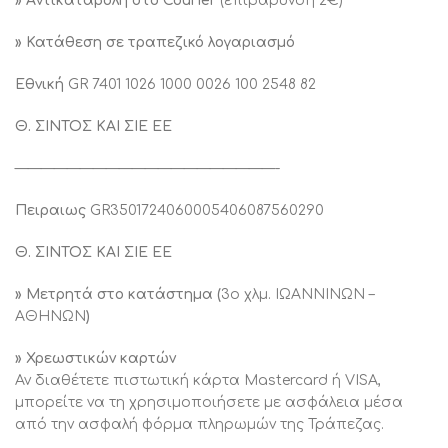
» Aντικαταβολή στο Courier
(επιβάρυνση 2€)
» Κατάθεση σε τραπεζικό λογαριασμό
Εθνική
GR 7401 1026 1000 0026 100 2548 82
Θ. ΣΙΝΤΟΣ ΚΑΙ ΣΙΕ ΕΕ
————————————————————-
Πειραιως
GR3501724060005406087560290
Θ. ΣΙΝΤΟΣ ΚΑΙ ΣΙΕ ΕΕ
» Μετρητά στο κατάστημα (
3ο χλμ. ΙΩΑΝΝΙΝΩΝ –
ΑΘΗΝΩΝ
)
» Χρεωστικών καρτών
Αν διαθέτετε πιστωτική κάρτα Mastercard ή VISA,
μπορείτε να τη χρησιμοποιήσετε με ασφάλεια μέσα
από την ασφαλή φόρμα πληρωμών της Τράπεζας.