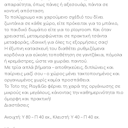
απαραίτητα, όπως πάνες ή αξεσουάρ, πάντα σε
κοντινή απόσταση.
Το πολύχρωμο και χαρούμενο σχέδιό του δίνει
ζωντάνια σε κάθε χώρο, είτε πρόκειται για το μπάνιο,
το παιδικό δωμάτιο είτε για το playroom. Και όταν
χρειαστεί, μεταμορφώνεται σε πρακτική τσάντα
μεταφοράς, ιδανική για όλες τις εξορμήσεις σας!
Η έξυπνη κατασκευή του διαθέτει ρυθμιζόμενα
κορδόνια για εύκολη τοποθέτηση σε γαντζάκια, πόμολα
ή κρεμάστρες, ώστε να χωράει παντού.
Με τρία απλά βήματα – αποθηκεύεις, διπλώνεις και
παίρνεις μαζί σου – ο χώρος μένει τακτοποιημένος και
οργανωμένος χωρίς καμία προσπάθεια.
Το Toto της Play&Go φέρνει τη χαρά της οργάνωσης σε
μικρούς και μεγάλους, κάνοντας την καθημερινότητα πιο
όμορφη και πρακτική!
Διαστάσεις
Ανοιχτή: Υ 80 – Π 40 εκ., Κλειστή: Υ 40 – Π 40 εκ.